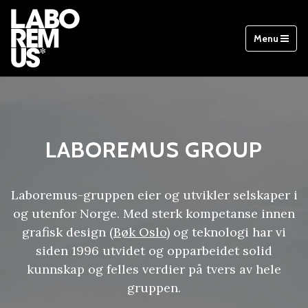
Menu
LABOREMUS GROUP
Laboremus-gruppen eier og utvikler selskaper i
og utenfor Norge. Med sterk kompetanse innen
grafisk design (
Bøk Oslo
) og teknologi har vi
siden 1996 utvidet og opparbeidet solid
kunnskap og felles verdier på tvers av hele
gruppen.